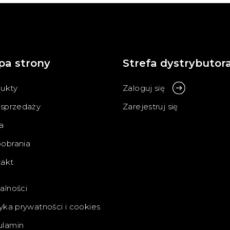
pa strony
Strefa dystrybutor
ukty
Zaloguj się
 sprzedaży
Zarejestruj się
a
obrania
akt
alności
tyka prywatności i cookies
ulamin