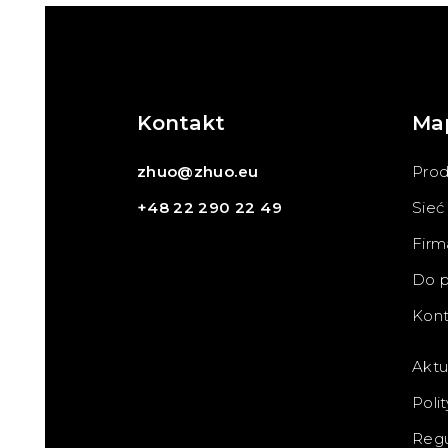
Kontakt
Ma
zhuo@zhuo.eu
Prod
+48 22 290 22 49
Sieć
Firm
Do p
Kont
Aktu
Poli
Reg