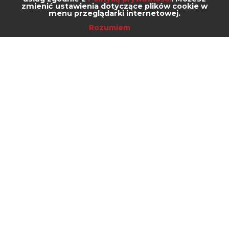
zmienić ustawienia dotyczące plików cookie w
menu przeglądarki internetowej.
Rozumiem
Kontakt
zhuo@zhuo.eu
+48 22 290 22 49
Mapa strony
Produkty
Sieć sprzedaży
Firma