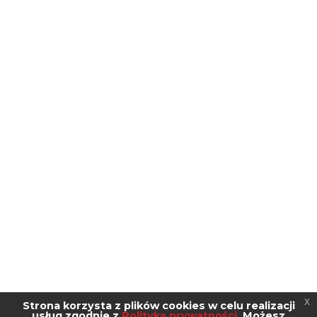
x
Strona korzysta z plików cookies w celu realizacji
usług zgodnie z
Polityką prywatności
. Możesz