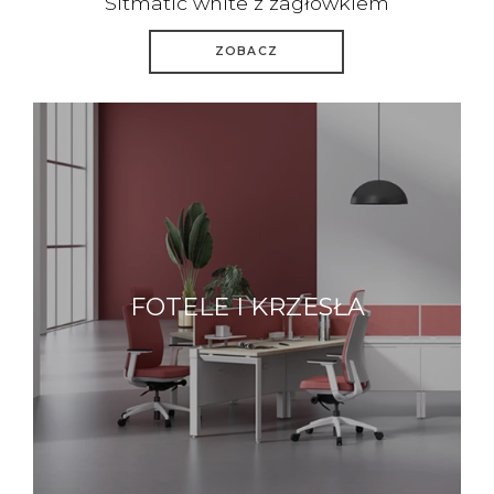
Sitmatic white z zagłówkiem
ZOBACZ
FOTELE I KRZESŁA