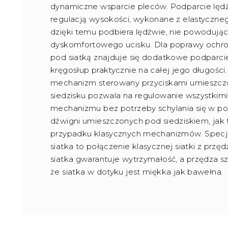
dynamiczne wsparcie pleców. Podparcie lęd
regulacją wysokości, wykonane z elastyczneg
dzięki temu podbiera lędźwie, nie powodują
dyskomfortowego ucisku. Dla poprawy ochro
pod siatką znajduje się dodatkowe podparci
kręgosłup praktycznie na całej jego długości.
mechanizm sterowany przyciskami umieszc
siedzisku pozwala na regulowanie wszystkimi
mechanizmu bez potrzeby schylania się w po
dźwigni umieszczonych pod siedziskiem, jak 
przypadku klasycznych mechanizmów. Specj
siatka to połączenie klasycznej siatki z przęd
siatka gwarantuje wytrzymałość, a przędza sz
że siatka w dotyku jest miękka jak bawełna.