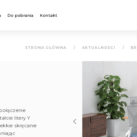
a
Do pobrania
Kontakt
STRONA GŁÓWNA
AKTUALNOŚCI
B
 połączenie
ałcie litery Y
ekkie skręcanie
wniając