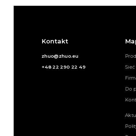
Kontakt
Ma
zhuo@zhuo.eu
Prod
+48 22 290 22 49
Sieć
Firm
Do p
Kont
Aktu
Poli