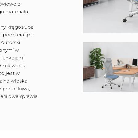
źwiowe z
o materiału,
c
ny kręgosłupa
e podbierające
 Autorski
zonymi w
 funkcjami
szukiwaniu
to jest w
alna włoska
zą szenilową,
enilowa sprawia,