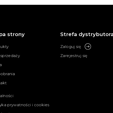
pa strony
Strefa dystrybutor
ukty
Zaloguj się
 sprzedaży
Zarejestruj się
a
obrania
akt
alności
tyka prywatności i cookies