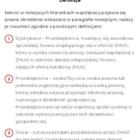
Definicje
Ilekroć w niniejszych Warunkach współpracy pojawia się
pisane określenie wskazane w paragrafie niniejszym, należy
je rozumieć zgodnie z poniższymi definicjami:
Dystrybutor – Przedsiębiorca, trudniący się zawodowo
sprzedażą Towaru znajdującego się w ofercie ZHUO,
który w wyniku zawarcia umowy, nawiązał współpracę z
ZHUO w zakresie dalszej odsprzedaży Towaru ,
objętych ofertą handlową ZHUO.
Przedsiębiorca – osoba fizyczna, osoba prawna lub
jednostka organizacyjna niebędąca osobą prawną,
której odrębna ustawa przyznaje zdolność prawną,
wykonująca działalność gospodarczą.
Przedsiębiorcami są także wspólnicy spółki cywilnej w
zakresie wykonywanej przez nich działalności
gospodarczej.
Towar – oznacza produkt przedstawiony przez ZHUO
do sprzedaży Dystrybutorowi, celem jego dalszej