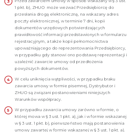
Przed zawarciem umowy w sposób wskazany w § 3 ust.
1 pkt. b), ZHUO może wezwać Przedsiębiorcę do
przesłania drogą elektroniczną, na wskazany adres
poczty elektronicznej, w terminie 7 dni, kopii
dokumentów urzędowych potwierdzających
prawidłowość informacji przedstawionych w formularzu
rejestracyjnym, a także kopii pełnomocnictwa
upoważniającego do reprezentowania Przedsiębiorcy,
w przypadku gdy stanowi ono podstawę reprezentacji i
uzależnić zawarcie umowy od przedłożenia
powyższych dokumentów.
W celu uniknięcia wątpliwości, w przypadku braku
zawarcia umowy w formie pisemnej, Dystrybutor i
ZHUO są związani postanowieniami niniejszych
Warunków współpracy.
W przypadku zawarcia umowy zarówno w formie, o
której mowa w § 3 ust. 1 pkt. a), jak i w formie wskazanej
w § 3 ust. 1 pkt. b), pierwszeństwo mają postanowienia
umowy zawartej w formie wskazanej w § 3 ust. 1 pkt. a).