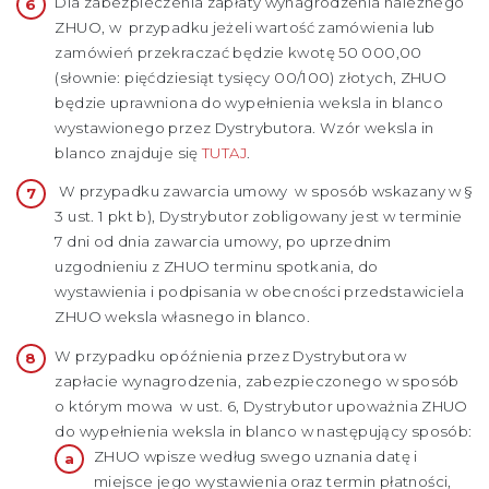
Dla zabezpieczenia zapłaty wynagrodzenia należnego
ZHUO, w przypadku jeżeli wartość zamówienia lub
zamówień przekraczać będzie kwotę 50 000,00
(słownie: pięćdziesiąt tysięcy 00/100) złotych, ZHUO
będzie uprawniona do wypełnienia weksla in blanco
wystawionego przez Dystrybutora. Wzór weksla in
blanco znajduje się
TUTAJ
.
W przypadku zawarcia umowy w sposób wskazany w §
3 ust. 1 pkt b), Dystrybutor zobligowany jest w terminie
7 dni od dnia zawarcia umowy, po uprzednim
uzgodnieniu z ZHUO terminu spotkania, do
wystawienia i podpisania w obecności przedstawiciela
ZHUO weksla własnego in blanco.
W przypadku opóźnienia przez Dystrybutora w
zapłacie wynagrodzenia, zabezpieczonego w sposób
o którym mowa w ust. 6, Dystrybutor upoważnia ZHUO
do wypełnienia weksla in blanco w następujący sposób:
ZHUO wpisze według swego uznania datę i
miejsce jego wystawienia oraz termin płatności,