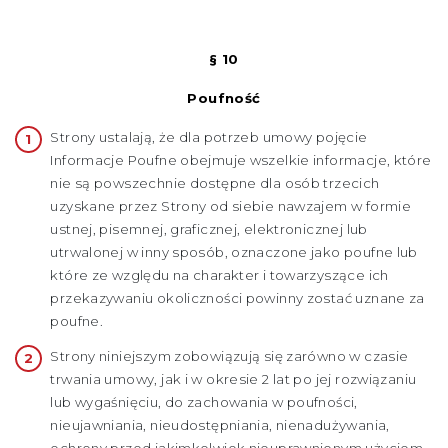
§ 10
Poufność
Strony ustalają, że dla potrzeb umowy pojęcie
Informacje Poufne obejmuje wszelkie informacje, które
nie są powszechnie dostępne dla osób trzecich
uzyskane przez Strony od siebie nawzajem w formie
ustnej, pisemnej, graficznej, elektronicznej lub
utrwalonej w inny sposób, oznaczone jako poufne lub
które ze względu na charakter i towarzyszące ich
przekazywaniu okoliczności powinny zostać uznane za
poufne.
Strony niniejszym zobowiązują się zarówno w czasie
trwania umowy, jak i w okresie 2 lat po jej rozwiązaniu
lub wygaśnięciu, do zachowania w poufności,
nieujawniania, nieudostępniania, nienadużywania,
ochrony przed jakimkolwiek nieuprawnionym użyciem,