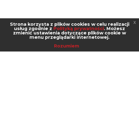
x
Strona korzysta z plików cookies w celu realizacji
usług zgodnie z
Polityką prywatności
. Możesz
zmienić ustawienia dotyczące plików cookie w
menu przeglądarki internetowej.
Rozumiem
Kontakt
zhuo@zhuo.eu
+48 22 290 22 49
Mapa strony